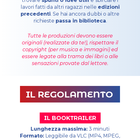
trovare
spunti o idee utili
e
sbirciare i
lavori fatti da altri ragazzi nelle
edizioni
precedenti
. Se hai ancora dubbi o altre
richieste
passa in biblioteca
.
Tutte le produzioni devono essere
originali (realizzate da te!), rispettare il
copyright (per musica e immagini) ed
essere legate alla trama dei libri o alle
sensazioni provate dal lettore.
IL REGOLAMENTO
IL BOOKTRAILER
Lunghezza massima:
3 minuti
Formato:
Leggibile da VLC (MP4, MPEG,